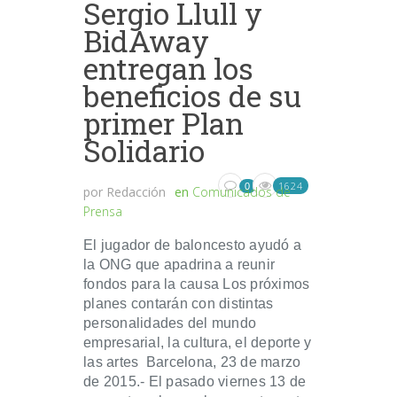
Sergio Llull y
BidAway
entregan los
beneficios de su
primer Plan
Solidario
1624
0
por
Redacción
en
Comunicados de
Prensa
El jugador de baloncesto ayudó a
la ONG que apadrina a reunir
fondos para la causa Los próximos
planes contarán con distintas
personalidades del mundo
empresarial, la cultura, el deporte y
las artes Barcelona, 23 de marzo
de 2015.- El pasado viernes 13 de