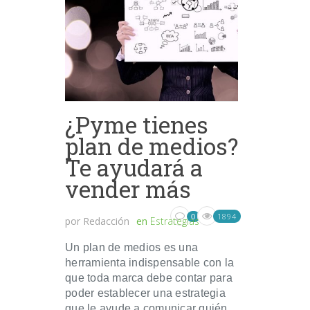
¿Pyme tienes
plan de medios?
Te ayudará a
vender más
1894
0
por
Redacción
en
Estrategias
Un plan de medios es una
herramienta indispensable con la
que toda marca debe contar para
poder establecer una estrategia
que le ayude a comunicar quién