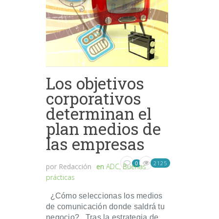
Los objetivos
corporativos
determinan el
plan medios de
las empresas
2125
0
por
Redacción
en
ADC
,
Buenas
prácticas
¿Cómo seleccionas los medios
de comunicación donde saldrá tu
negocio? Tras la estrategia de