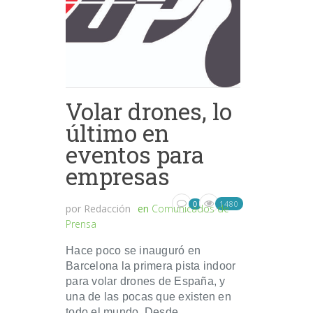
Volar drones, lo
último en
eventos para
empresas
1480
0
por
Redacción
en
Comunicados de
Prensa
Hace poco se inauguró en
Barcelona la primera pista indoor
para volar drones de España, y
una de las pocas que existen en
todo el mundo. Desde