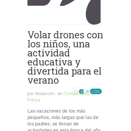
Volar drones con
los niños, una
actividad
educativa y
divertida para el
verano
1789
0
por
Redacción
en
Comunicados de
Prensa
Las vacaciones de los más
pequeños, más largas que las de
los padres, se llenan de
actividades en esta época del año