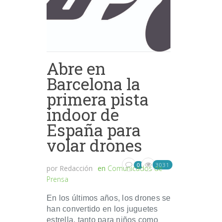
Abre en
Barcelona la
primera pista
indoor de
España para
volar drones
3031
0
por
Redacción
en
Comunicados de
Prensa
En los últimos años, los drones se
han convertido en los juguetes
estrella, tanto para niños como