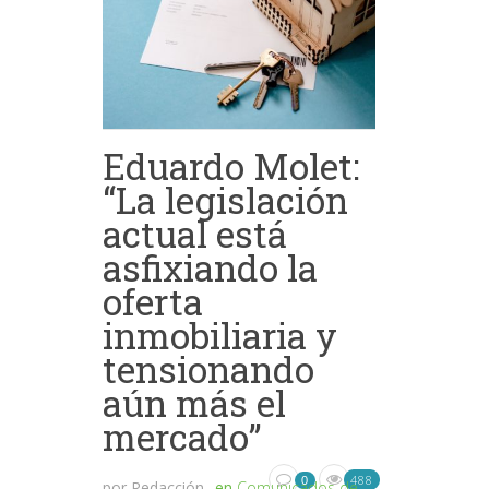
Eduardo Molet:
“La legislación
actual está
asfixiando la
oferta
inmobiliaria y
tensionando
aún más el
mercado”
488
0
por
Redacción
en
Comunicados de