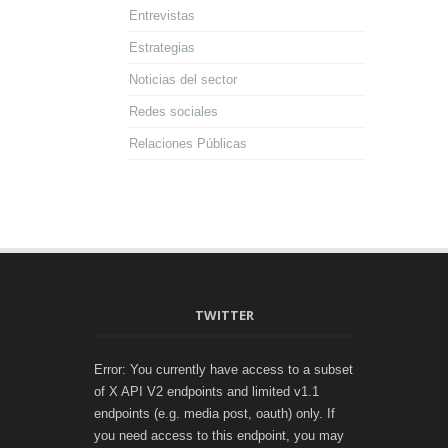
Entrevistas
Estrategias
Noticias del sector
Redes sociales
Relaciones Públicas
TWITTER
Error: You currently have access to a subset
of X API V2 endpoints and limited v1.1
endpoints (e.g. media post, oauth) only. If
you need access to this endpoint, you may