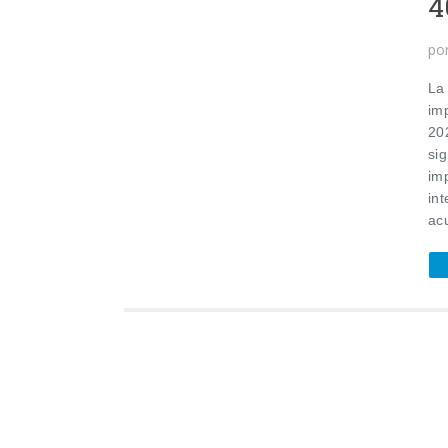
4
po
La
im
20
si
im
int
ac