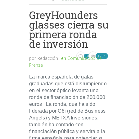
GreyHounders
glasses cierra su
primera ronda
de inversión
1231
0
por
Redacción
en
Comunicados de
Prensa
La marca española de gafas
graduadas que está disrumpiendo
en el sector óptico levanta una
ronda de financiación de 200.000
euros La ronda, que ha sido
liderada por G8i (red de Business
Angels) y METXA Inversiones,
también ha contado con
financiación pública y servirá a la
firma española para potenciar su