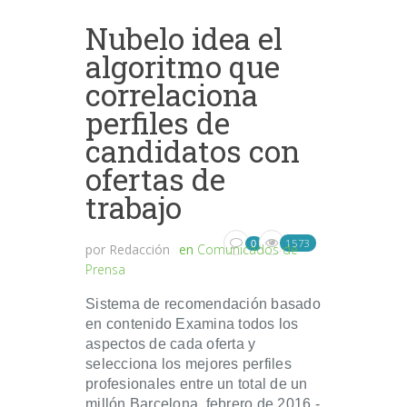
Nubelo idea el
algoritmo que
correlaciona
perfiles de
candidatos con
ofertas de
trabajo
1573
0
por
Redacción
en
Comunicados de
Prensa
Sistema de recomendación basado
en contenido Examina todos los
aspectos de cada oferta y
selecciona los mejores perfiles
profesionales entre un total de un
millón Barcelona, febrero de 2016.-