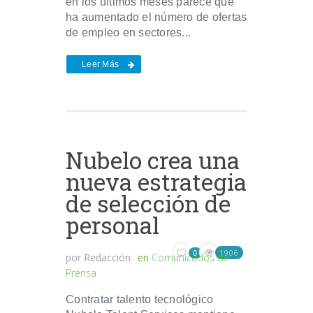
en los últimos meses parece que
ha aumentado el número de ofertas
de empleo en sectores...
Leer Más
Nubelo crea una
nueva estrategia
de selección de
personal
1906
0
por
Redacción
en
Comunicados de
Prensa
Contratar talento tecnológico