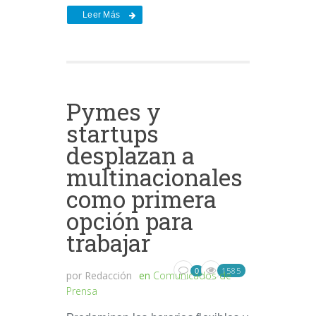
Leer Más
Pymes y
startups
desplazan a
multinacionales
como primera
opción para
trabajar
1585
0
por
Redacción
en
Comunicados de
Prensa