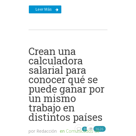
Leer Más
Crean una
calculadora
salarial para
conocer qué se
puede ganar por
un mismo
trabajo en
distintos países
1626
0
por
Redacción
en
Comunicados de