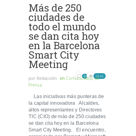
Más de 250
ciudades de
todo el mundo
se dan cita hoy
en la Barcelona
Smart City
Meeting
1848
0
por
Redacción
en
Comunicados de
Prensa
Las iniciativas más punteras de
la capital innovadora Alcaldes,
altos representantes y Directores
TIC (CIO) de más de 250 ciudades
se dan cita hoy en la Barcelona
Smart City Meeting. El encuentro,