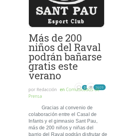
Más de 200
niños del Raval
podrán bañarse
gratis este
verano
1609
0
por
Redacción
en
Comunicados de
Prensa
Gracias al convenio de
colaboración entre el Casal de
Infants y el gimnasio Sant Pau,
más de 200 niños y niñas del
barrio del Raval podrán disfrutar de