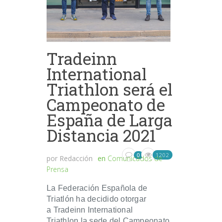
Tradeinn
International
Triathlon será el
Campeonato de
España de Larga
Distancia 2021
1202
0
por
Redacción
en
Comunicados de
Prensa
La Federación Española de
Triatlón ha decidido otorgar
a Tradeinn International
Triathlon la sede del Campeonato