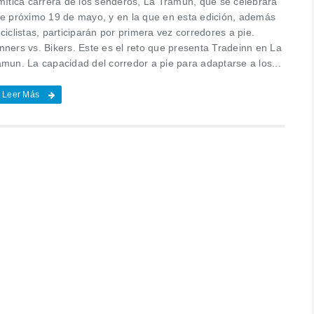
 mítica carrera de los senderos, La Tramun, que se celebrará
te próximo 19 de mayo, y en la que en esta edición, además
ciclistas, participarán por primera vez corredores a pie.
nners vs. Bikers. Este es el reto que presenta Tradeinn en La
amun. La capacidad del corredor a pie para adaptarse a los...
Leer Más