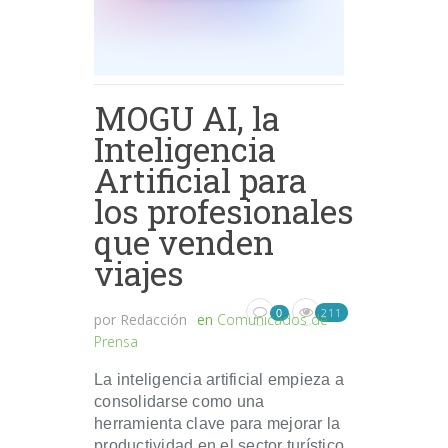
MOGU AI, la
Inteligencia
Artificial para
los profesionales
que venden
viajes
211
0
por
Redacción
en
Comunicados de
Prensa
La inteligencia artificial empieza a
consolidarse como una
herramienta clave para mejorar la
productividad en el sector turístico.