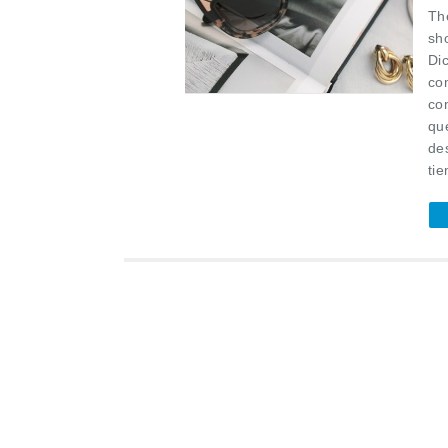
Th
sh
Di
co
co
qu
de
tie