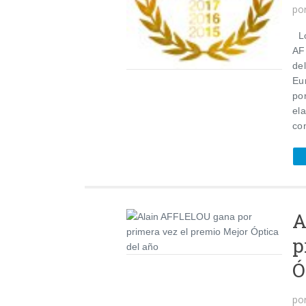
po
Lo
AF
de
Eu
po
el
con
A
p
Ó
po