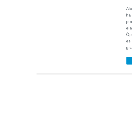
Al
ha
po
el
Óp
es
gra