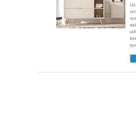
Un
re
nu
de
uti
ba
qu