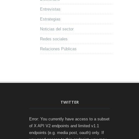
Entrevistas
Estrategias
Noticias del sector
Redes sociales
Relaciones Públicas
TWITTER
Error: You currently have access to a subset
of X API V2 endpoints and limited v1.1
endpoints (e.g. media post, oauth) only. If