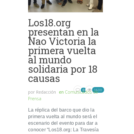
Los18.org
presentan en la
Nao Victoria la
primera vuelta
al mundo
solidaria por 18
causas
1600
0
por
Redacción
en
Comunicados de
Prensa
La réplica del barco que dio la
primera vuelta al mundo será el
escenario del evento para dar a
conocer “Los18.org: La Travesía