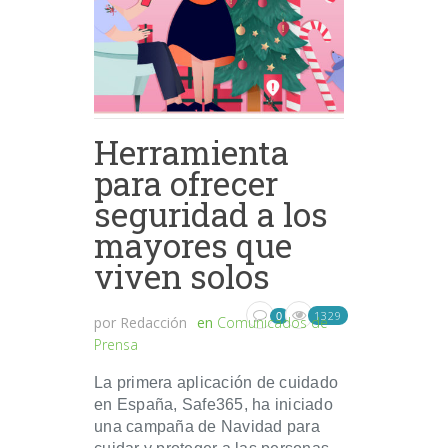
Herramienta
para ofrecer
seguridad a los
mayores que
viven solos
1329
0
por
Redacción
en
Comunicados de
Prensa
La primera aplicación de cuidado
en España, Safe365, ha iniciado
una campaña de Navidad para