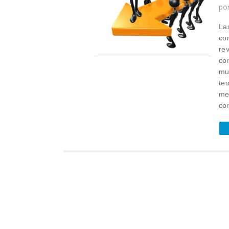
po
La
co
re
co
mu
teo
me
con