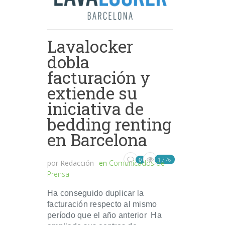
Lavalocker
dobla
facturación y
extiende su
iniciativa de
bedding renting
en Barcelona
1776
0
por
Redacción
en
Comunicados de
Prensa
Ha conseguido duplicar la
facturación respecto al mismo
período que el año anterior Ha