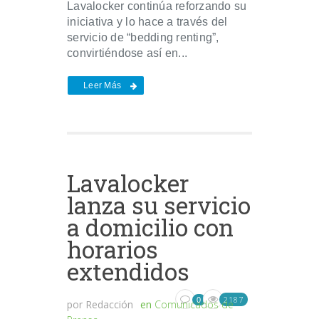
Lavalocker continúa reforzando su
iniciativa y lo hace a través del
servicio de “bedding renting”,
convirtiéndose así en...
Leer Más
Lavalocker
lanza su servicio
a domicilio con
horarios
extendidos
2187
0
por
Redacción
en
Comunicados de