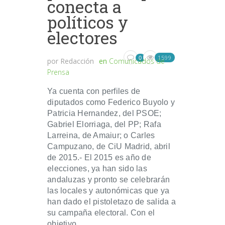
conecta a
políticos y
electores
1599
0
por
Redacción
en
Comunicados de
Prensa
Ya cuenta con perfiles de
diputados como Federico Buyolo y
Patricia Hernandez, del PSOE;
Gabriel Elorriaga, del PP; Rafa
Larreina, de Amaiur; o Carles
Campuzano, de CiU Madrid, abril
de 2015.- El 2015 es año de
elecciones, ya han sido las
andaluzas y pronto se celebrarán
las locales y autonómicas que ya
han dado el pistoletazo de salida a
su campaña electoral. Con el
objetivo...