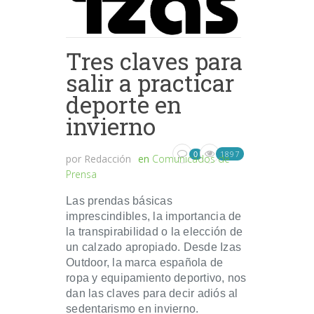
Tres claves para
salir a practicar
deporte en
invierno
1897
0
por
Redacción
en
Comunicados de
Prensa
Las prendas básicas
imprescindibles, la importancia de
la transpirabilidad o la elección de
un calzado apropiado. Desde Izas
Outdoor, la marca española de
ropa y equipamiento deportivo, nos
dan las claves para decir adiós al
sedentarismo en invierno.