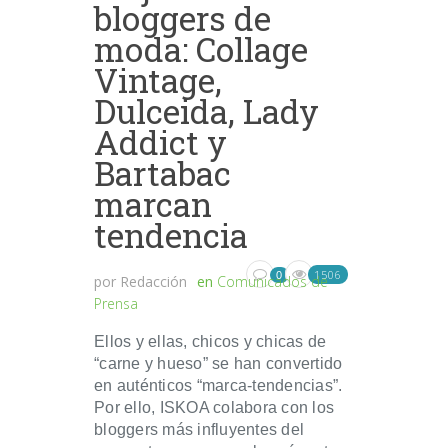
bloggers de
moda: Collage
Vintage,
Dulceida, Lady
Addict y
Bartabac
marcan
tendencia
1506
0
por
Redacción
en
Comunicados de
Prensa
Ellos y ellas, chicos y chicas de
“carne y hueso” se han convertido
en auténticos “marca-tendencias”.
Por ello, ISKOA colabora con los
bloggers más influyentes del