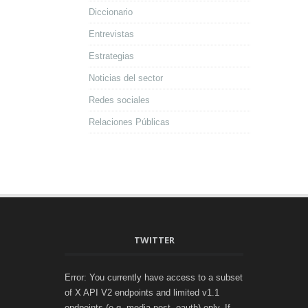
Diccionario
Entrevistas
Estrategias
Noticias del sector
Redes sociales
Relaciones Públicas
TWITTER
Error: You currently have access to a subset
of X API V2 endpoints and limited v1.1
endpoints (e.g. media post, oauth) only. If