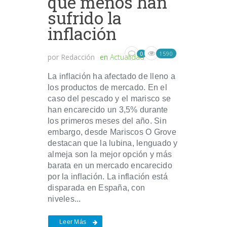
que menos han
sufrido la
inflación
1590
0
por
Redacción
en
Actualidad
La inflación ha afectado de lleno a
los productos de mercado. En el
caso del pescado y el marisco se
han encarecido un 3,5% durante
los primeros meses del año. Sin
embargo, desde Mariscos O Grove
destacan que la lubina, lenguado y
almeja son la mejor opción y más
barata en un mercado encarecido
por la inflación. La inflación está
disparada en España, con
niveles...
Leer Más