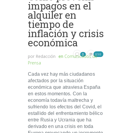
impagos en el
alquiler en
tiempo de
inflación y crisis
económica
898
0
por
Redacción
en
Comunicados de
Prensa
Cada vez hay más ciudadanos
afectados por la situación
económica que atraviesa España
en estos momentos. Con la
economía todavía maltrecha y
sufriendo los efectos del Covid, el
estallido del enfrentamiento bélico
entre Rusia y Ucrania que ha
derivado en una crisis en toda
Europa provocando un incremento