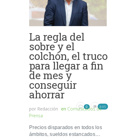
La regla del
sobre y el
colchón, el truco
para llegar a fin
de mes y
conseguir
ahorrar
845
0
por
Redacción
en
Comunicados de
Prensa
Precios disparados en todos los
ámbitos, sueldos estancados…