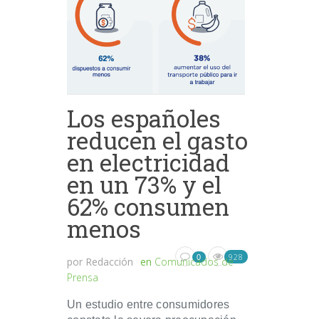
Los españoles
reducen el gasto
en electricidad
en un 73% y el
62% consumen
menos
928
0
por
Redacción
en
Comunicados de
Prensa
Un estudio entre consumidores