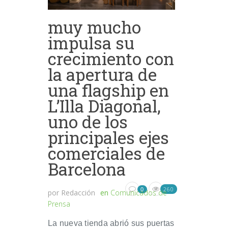
muy mucho
impulsa su
crecimiento con
la apertura de
una flagship en
L’Illa Diagonal,
uno de los
principales ejes
comerciales de
Barcelona
260
0
por
Redacción
en
Comunicados de
Prensa
La nueva tienda abrió sus puertas