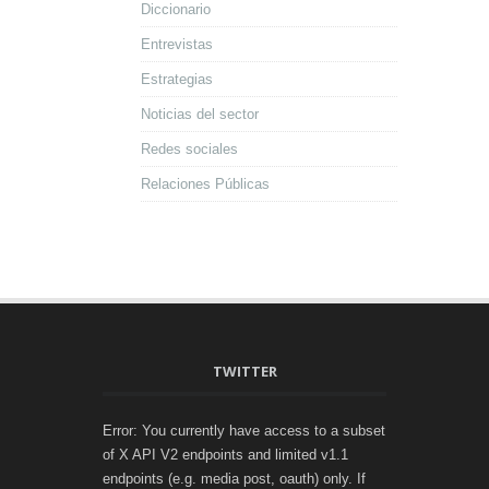
Diccionario
Entrevistas
Estrategias
Noticias del sector
Redes sociales
Relaciones Públicas
TWITTER
Error: You currently have access to a subset
of X API V2 endpoints and limited v1.1
endpoints (e.g. media post, oauth) only. If