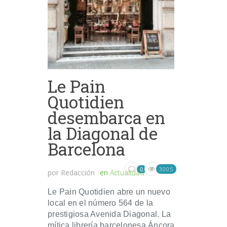
Le Pain
Quotidien
desembarca en
la Diagonal de
Barcelona
3005
0
por
Redacción
en
Actualidad
Le Pain Quotidien abre un nuevo
local en el número 564 de la
prestigiosa Avenida Diagonal. La
mítica librería barcelonesa Áncora