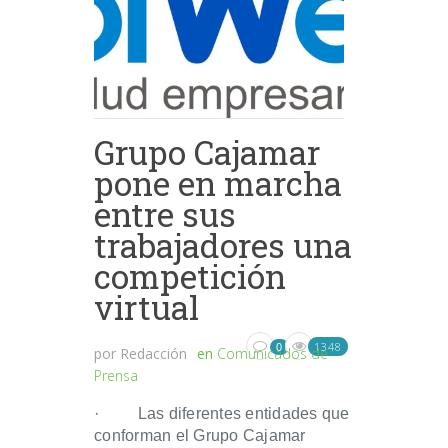
Grupo Cajamar
pone en marcha
entre sus
trabajadores una
competición
virtual
1348
0
por
Redacción
en
Comunicados de
Prensa
· Las diferentes entidades que
conforman el Grupo Cajamar