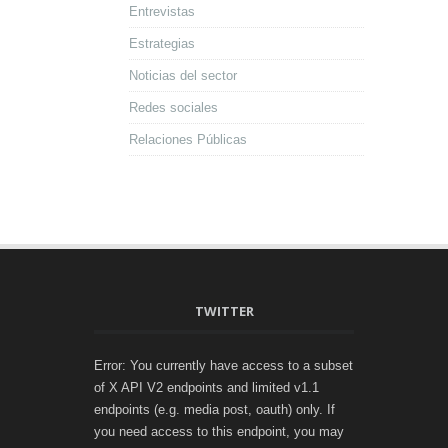
Entrevistas
Estrategias
Noticias del sector
Redes sociales
Relaciones Públicas
TWITTER
Error: You currently have access to a subset
of X API V2 endpoints and limited v1.1
endpoints (e.g. media post, oauth) only. If
you need access to this endpoint, you may