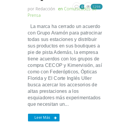
1298
0
por
Redacción
en
Comunicados de
Prensa
La marca ha cerrado un acuerdo
con Grupo Aramón para patrocinar
todas sus estaciones y distribuir
sus productos en sus boutiques a
pie de pista Además, la empresa
tiene acuerdos con los grupos de
compra CECOP y Kimervisión, así
como con Federópticos, Ópticas
Florida y El Corte Inglés Uller
busca acercar los accesorios de
altas prestaciones a los
esquiadores más experimentados
que necesitan un...
Leer Más