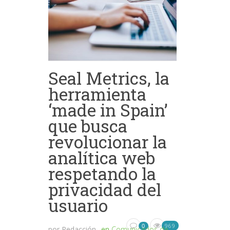
Seal Metrics, la
herramienta
‘made in Spain’
que busca
revolucionar la
analítica web
respetando la
privacidad del
usuario
969
0
por
Redacción
en
Comunicados de