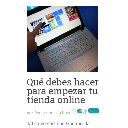
Qué debes hacer
para empezar tu
tienda online
1769
0
por
Redacción
en
Buenas prácticas
Tal como sostiene Gananci, la