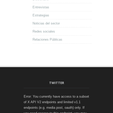
Entrevistas
Estrategias
Noticias del sector
Redes sociales
Relaciones Públicas
TWITTER
Error: You currently have access to a subset
of X API V2 endpoints and limited v1.1
endpoints (e.g. media post, oauth) only. If