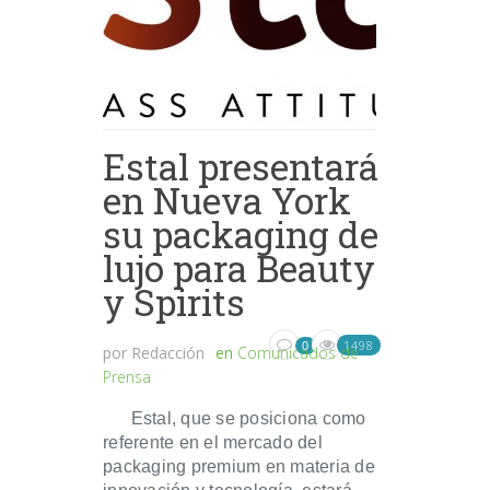
Estal presentará
en Nueva York
su packaging de
lujo para Beauty
y Spirits
1498
0
por
Redacción
en
Comunicados de
Prensa
Estal, que se posiciona como
referente en el mercado del
packaging premium en materia de