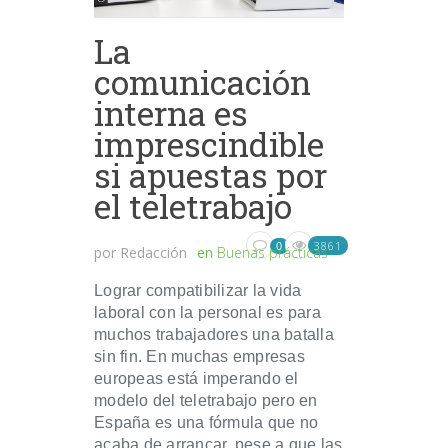
La
comunicación
interna es
imprescindible
si apuestas por
el teletrabajo
3861
0
por
Redacción
en
Buenas prácticas
Lograr compatibilizar la vida
laboral con la personal es para
muchos trabajadores una batalla
sin fin. En muchas empresas
europeas está imperando el
modelo del teletrabajo pero en
España es una fórmula que no
acaba de arrancar, pese a que las