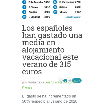
Los españoles
han gastado una
media en
alojamiento
vacacional este
verano de 315
euros
1227
0
por
Redacción
en
Comunicados de
Prensa
El gasto se ha incrementado un
50% respecto al verano de 2020