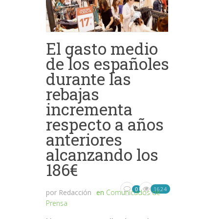
El gasto medio
de los españoles
durante las
rebajas
incrementa
respecto a años
anteriores
alcanzando los
186€
1624
0
por
Redacción
en
Comunicados de
Prensa