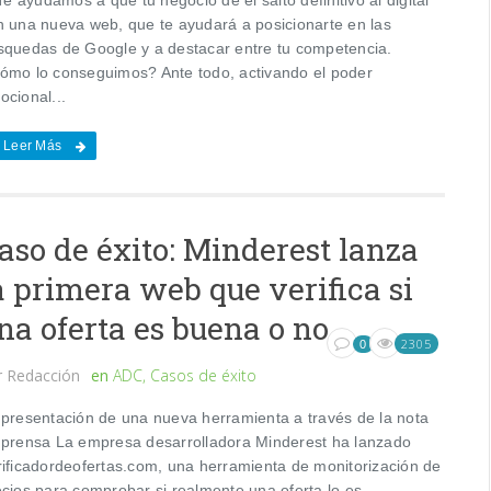
n una nueva web, que te ayudará a posicionarte en las
squedas de Google y a destacar entre tu competencia.
ómo lo conseguimos? Ante todo, activando el poder
ocional...
Leer Más
aso de éxito: Minderest lanza
a primera web que verifica si
na oferta es buena o no
2305
0
r
Redacción
en
ADC
,
Casos de éxito
 presentación de una nueva herramienta a través de la nota
 prensa La empresa desarrolladora Minderest ha lanzado
rificadordeofertas.com, una herramienta de monitorización de
ecios para comprobar si realmente una oferta lo es.