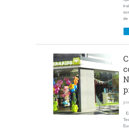
tr
so
de
C
c
N
p
po
Es
Te
Eu