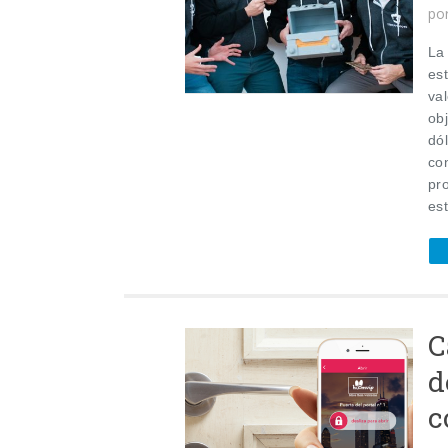
po
La
est
va
obj
dó
con
pr
est
C
d
c