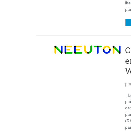
lif
par
C
e
W
po
La
pr
ge
pa
(R
pa