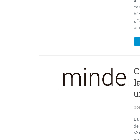
co
bú
¿C
em
C
l
u
po
La
de
Ve
pr