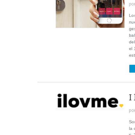
po
Lo
nu
ges
ba
del
el
est
I
po
So
la
ti.