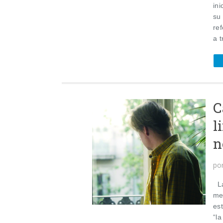
in
su
ref
a t
C
l
n
po
La
me
es
“l