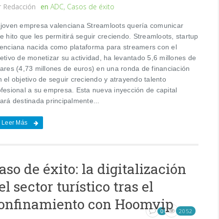
r
Redacción
en
ADC
,
Casos de éxito
 joven empresa valenciana Streamloots quería comunicar
e hito que les permitirá seguir creciendo. Streamloots, startup
lenciana nacida como plataforma para streamers con el
etivo de monetizar su actividad, ha levantado 5,6 millones de
lares (4,73 millones de euros) en una ronda de financiación
 el objetivo de seguir creciendo y atrayendo talento
ofesional a su empresa. Esta nueva inyección de capital
ará destinada principalmente...
Leer Más
aso de éxito: la digitalización
el sector turístico tras el
onfinamiento con Hoomvip
2052
0