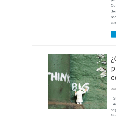
Co
de
re
co
¿
p
c
po
Su
Au
se
fij