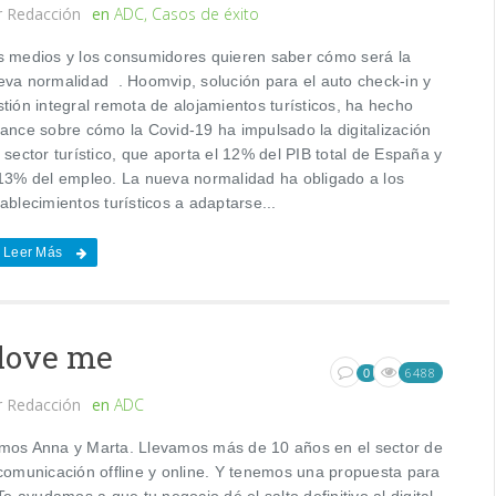
r
Redacción
en
ADC
,
Casos de éxito
s medios y los consumidores quieren saber cómo será la
eva normalidad . Hoomvip, solución para el auto check-in y
tión integral remota de alojamientos turísticos, ha hecho
lance sobre cómo la Covid-19 ha impulsado la digitalización
 sector turístico, que aporta el 12% del PIB total de España y
 13% del empleo. La nueva normalidad ha obligado a los
ablecimientos turísticos a adaptarse...
Leer Más
 love me
6488
0
r
Redacción
en
ADC
mos Anna y Marta. Llevamos más de 10 años en el sector de
 comunicación offline y online. Y tenemos una propuesta para
 Te ayudamos a que tu negocio dé el salto definitivo al digital