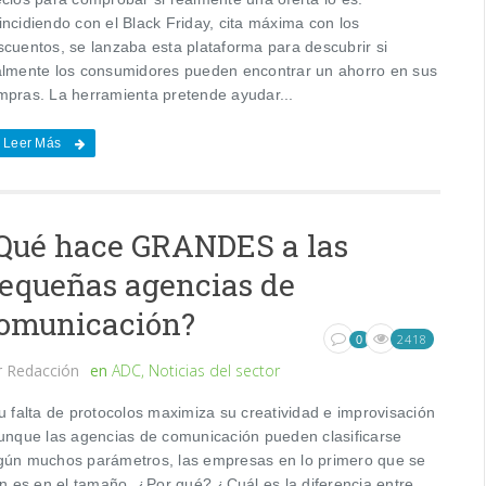
incidiendo con el Black Friday, cita máxima con los
scuentos, se lanzaba esta plataforma para descubrir si
almente los consumidores pueden encontrar un ahorro en sus
mpras. La herramienta pretende ayudar...
Leer Más
Qué hace GRANDES a las
equeñas agencias de
omunicación?
2418
0
r
Redacción
en
ADC
,
Noticias del sector
 falta de protocolos maximiza su creatividad e improvisación
nque las agencias de comunicación pueden clasificarse
gún muchos parámetros, las empresas en lo primero que se
an es en el tamaño. ¿Por qué? ¿Cuál es la diferencia entre