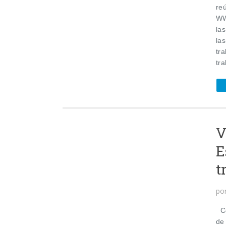
re
WW
la
las
tr
tra
V
E
t
po
Con
de