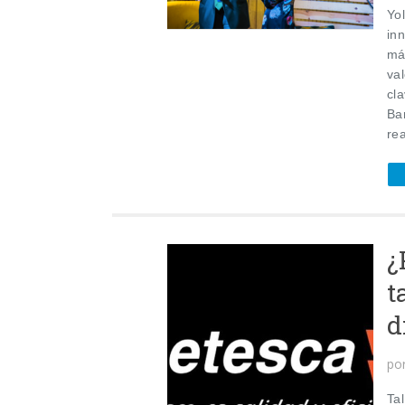
Yo
inn
má
va
cla
Ba
rea
¿
t
d
po
Tal