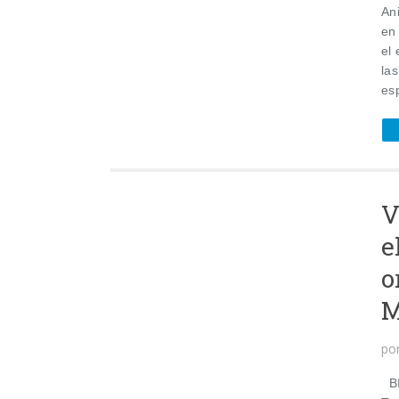
An
en 
el
las
esp
V
e
o
M
po
BI