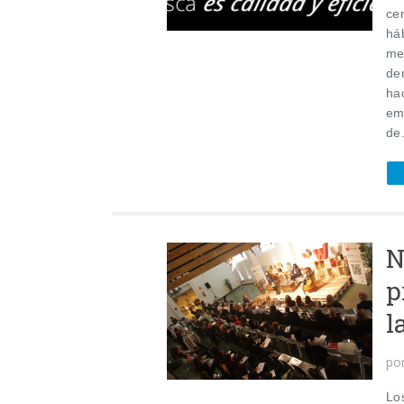
cen
há
me
de
ha
em
de.
N
p
l
po
Lo