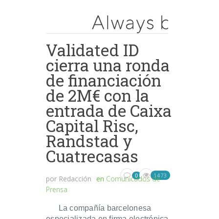
Validated ID
cierra una ronda
de financiación
de 2M€ con la
entrada de Caixa
Capital Risc,
Randstad y
Cuatrecasas
1473
0
por
Redacción
en
Comunicados de
Prensa
La compañía barcelonesa
especializada en firma electrónica,