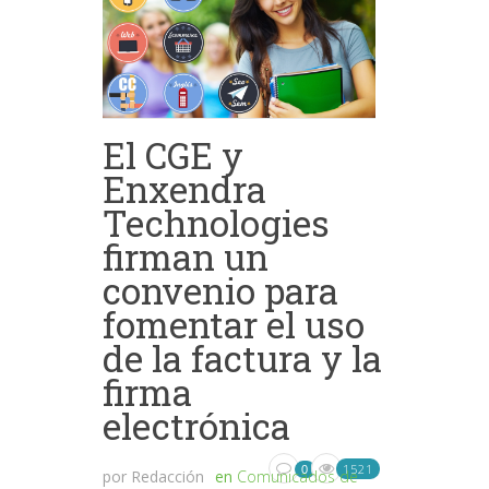
El CGE y
Enxendra
Technologies
firman un
convenio para
fomentar el uso
de la factura y la
firma
electrónica
1521
0
por
Redacción
en
Comunicados de