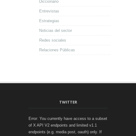
Diccionario
Entrevistas
Estrategias
Noticias del sector
Redes sociales
Relaciones Públicas
TWITTER
Error: You currently have access to a subset
of X API V2 endpoints and limited v1.1
endpoints (e.g. media post, oauth) only. If