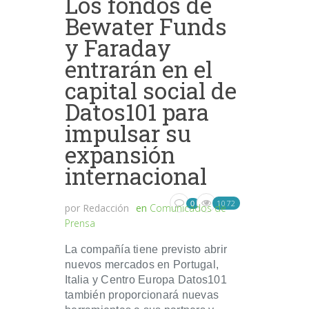
Los fondos de
Bewater Funds
y Faraday
entrarán en el
capital social de
Datos101 para
impulsar su
expansión
internacional
1072
0
por
Redacción
en
Comunicados de
Prensa
La compañía tiene previsto abrir
nuevos mercados en Portugal,
Italia y Centro Europa Datos101
también proporcionará nuevas