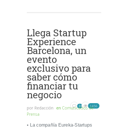
Llega Startup
Experience
Barcelona, un
evento
exclusivo para
saber cómo
financiar tu
negocio
1456
0
por
Redacción
en
Comunicados de
Prensa
• La compañía Eureka-Startups