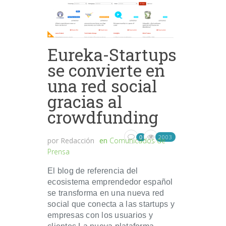
Eureka-Startups
se convierte en
una red social
gracias al
crowdfunding
2003
0
por
Redacción
en
Comunicados de
Prensa
El blog de referencia del
ecosistema emprendedor español
se transforma en una nueva red
social que conecta a las startups y
empresas con los usuarios y