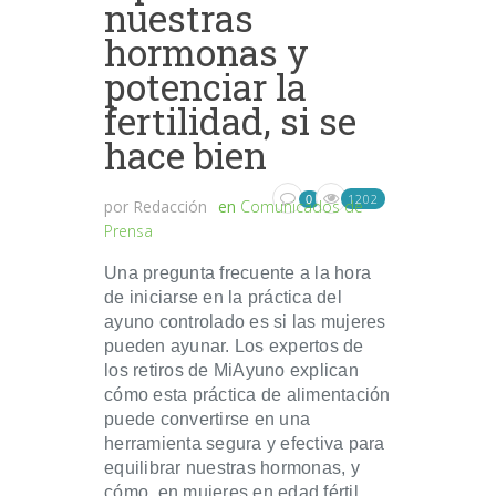
nuestras
hormonas y
potenciar la
fertilidad, si se
hace bien
1202
0
por
Redacción
en
Comunicados de
Prensa
Una pregunta frecuente a la hora
de iniciarse en la práctica del
ayuno controlado es si las mujeres
pueden ayunar. Los expertos de
los retiros de MiAyuno explican
cómo esta práctica de alimentación
puede convertirse en una
herramienta segura y efectiva para
equilibrar nuestras hormonas, y
cómo, en mujeres en edad fértil,