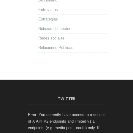
Diccionario
Entrevistas
Estrategias
Noticias del sector
Redes sociales
Relaciones Públicas
TWITTER
Error: You currently have access to a subset
of X API V2 endpoints and limited v1.1
endpoints (e.g. media post, oauth) only. If