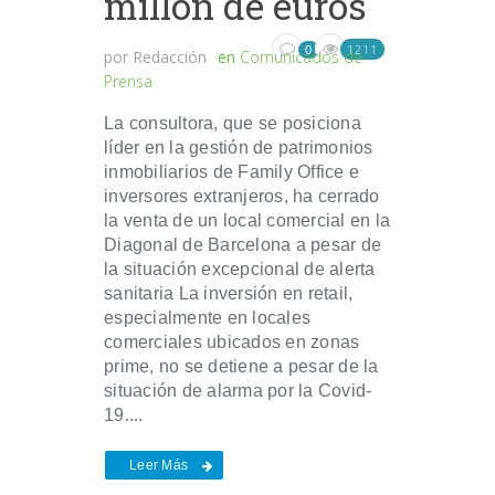
millón de euros
1211
0
por
Redacción
en
Comunicados de
Prensa
La consultora, que se posiciona
líder en la gestión de patrimonios
inmobiliarios de Family Office e
inversores extranjeros, ha cerrado
la venta de un local comercial en la
Diagonal de Barcelona a pesar de
la situación excepcional de alerta
sanitaria La inversión en retail,
especialmente en locales
comerciales ubicados en zonas
prime, no se detiene a pesar de la
situación de alarma por la Covid-
19....
Leer Más