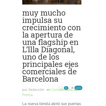
muy mucho
impulsa su
crecimiento con
la apertura de
una flagship en
L’Illa Diagonal,
uno de los
principales ejes
comerciales de
Barcelona
265
0
por
Redacción
en
Comunicados de
Prensa
La nueva tienda abrió sus puertas