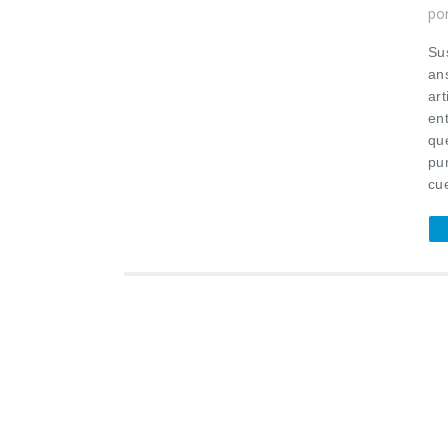
po
Sus
an
art
en
qu
pu
cue