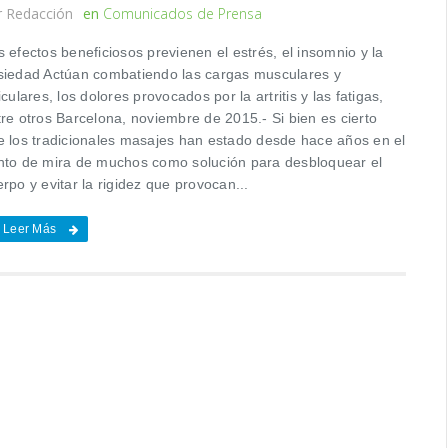
r
Redacción
en
Comunicados de Prensa
 efectos beneficiosos previenen el estrés, el insomnio y la
siedad Actúan combatiendo las cargas musculares y
iculares, los dolores provocados por la artritis y las fatigas,
tre otros Barcelona, noviembre de 2015.- Si bien es cierto
e los tradicionales masajes han estado desde hace años en el
nto de mira de muchos como solución para desbloquear el
rpo y evitar la rigidez que provocan...
Leer Más