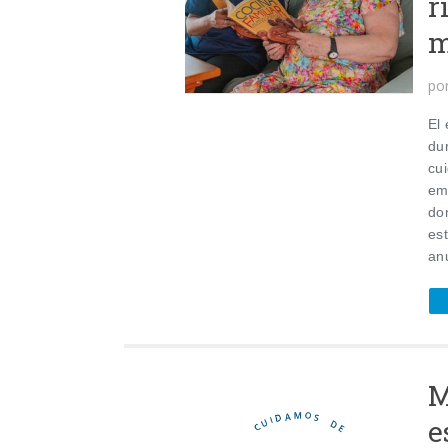
r
m
po
El
dur
cu
em
do
es
an
M
e