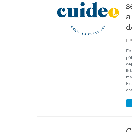
s
a
d
po
En
pól
de
líd
má
Fr
est
C