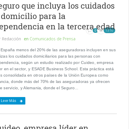
eguro que incluya los cuidados
 domicilio para la
ependencia en la tercera edad
1316
0
r
Redacción
en
Comunicados de Prensa
 España menos del 20% de las aseguradoras incluyen en sus
izas los cuidados domiciliarios para las personas con
pendencia, según un estudio realizado por Cuideo, empresa
er en el sector, y ESADE Business School. Esta práctica está
s consolidada en otros países de la Unión Europea como
ancia, donde más del 70% de las aseguradoras ya ofrecen
e servicio, y Alemania, donde el Seguro...
Leer Más
uideo, empresa líder en