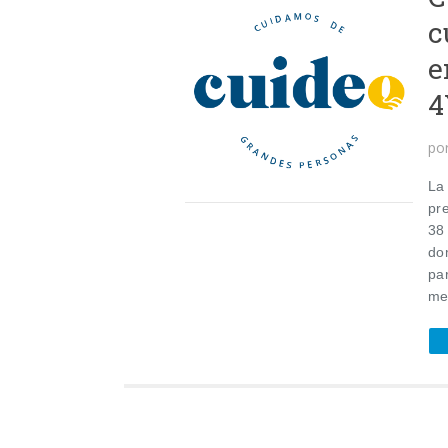
c
e
4
po
La
pr
38
dom
pa
me