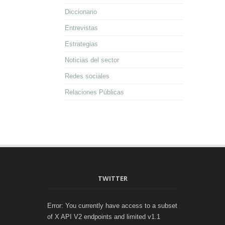
Diccionario
Entrevistas
Estrategias
Noticias del sector
Redes sociales
Relaciones Públicas
TWITTER
Error: You currently have access to a subset
of X API V2 endpoints and limited v1.1