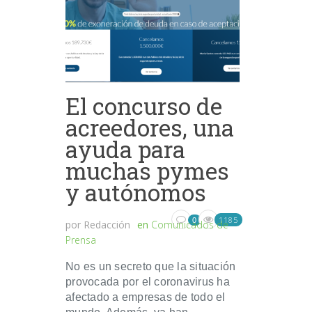
El concurso de
acreedores, una
ayuda para
muchas pymes
y autónomos
1185
0
por
Redacción
en
Comunicados de
Prensa
No es un secreto que la situación
provocada por el coronavirus ha
afectado a empresas de todo el