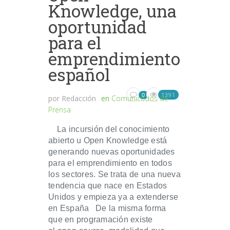
Knowledge, una
oportunidad
para el
emprendimiento
español
1391
0
por
Redacción
en
Comunicados de
Prensa
La incursión del conocimiento
abierto u Open Knowledge está
generando nuevas oportunidades
para el emprendimiento en todos
los sectores. Se trata de una nueva
tendencia que nace en Estados
Unidos y empieza ya a extenderse
en España De la misma forma
que en programación existe