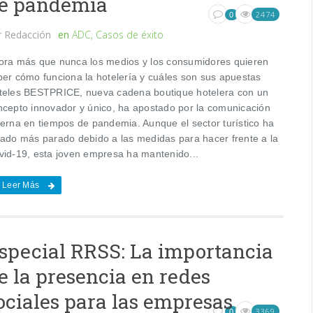
e pandemia
2474
0
r
Redacción
en
ADC
,
Casos de éxito
ora más que nunca los medios y los consumidores quieren
ber cómo funciona la hotelería y cuáles son sus apuestas
teles BESTPRICE, nueva cadena boutique hotelera con un
ncepto innovador y único, ha apostado por la comunicación
terna en tiempos de pandemia. Aunque el sector turístico ha
tado más parado debido a las medidas para hacer frente a la
vid-19, esta joven empresa ha mantenido...
Leer Más
special RRSS: La importancia
e la presencia en redes
ociales para las empresas
3369
0