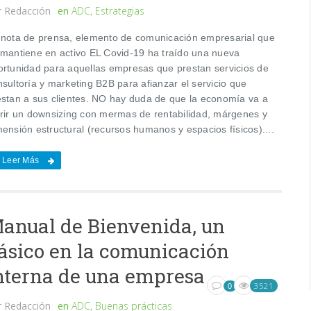
r
Redacción
en
ADC
,
Estrategias
 nota de prensa, elemento de comunicación empresarial que
 mantiene en activo EL Covid-19 ha traído una nueva
ortunidad para aquellas empresas que prestan servicios de
sultoría y marketing B2B para afianzar el servicio que
estan a sus clientes. NO hay duda de que la economía va a
frir un downsizing con mermas de rentabilidad, márgenes y
ensión estructural (recursos humanos y espacios físicos)....
Leer Más
anual de Bienvenida, un
ásico en la comunicación
nterna de una empresa
3521
0
r
Redacción
en
ADC
,
Buenas prácticas