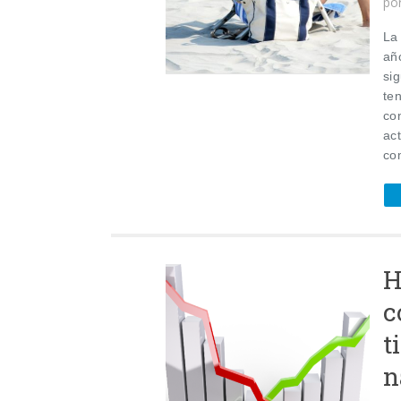
po
La
añ
sig
te
co
ac
co
H
c
t
n