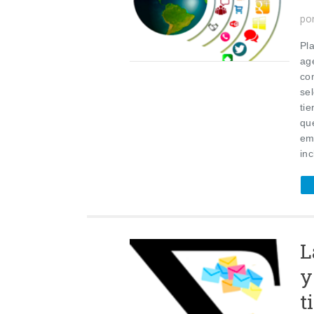
po
Pla
ag
co
se
ti
que
em
inc
L
y
t