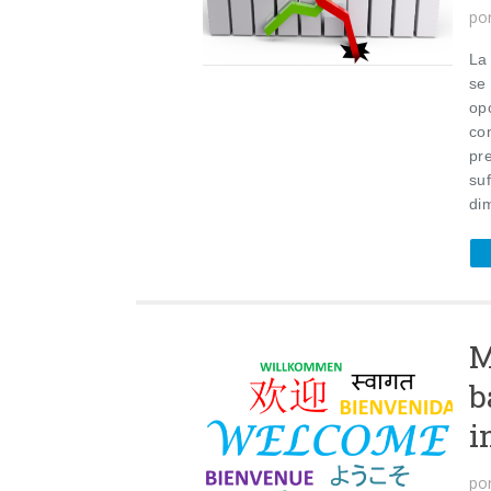
po
La
se
op
con
pr
su
dim
M
b
i
po