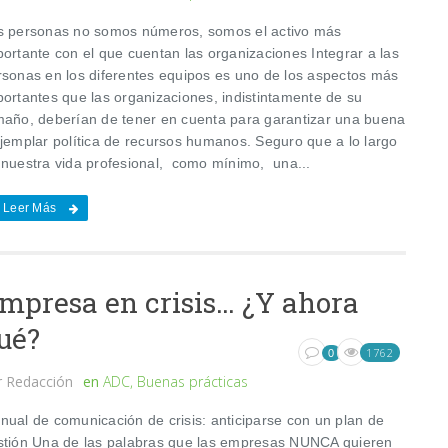
s personas no somos números, somos el activo más
portante con el que cuentan las organizaciones Integrar a las
rsonas en los diferentes equipos es uno de los aspectos más
portantes que las organizaciones, indistintamente de su
maño, deberían de tener en cuenta para garantizar una buena
ejemplar política de recursos humanos. Seguro que a lo largo
 nuestra vida profesional, como mínimo, una...
Leer Más
mpresa en crisis… ¿Y ahora
ué?
1762
0
r
Redacción
en
ADC
,
Buenas prácticas
nual de comunicación de crisis: anticiparse con un plan de
stión Una de las palabras que las empresas NUNCA quieren