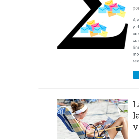
po
A 
y 
co
co
lín
mo
rea
L
l
v