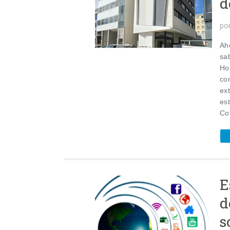
d
po
Ah
sa
Ho
co
ex
es
Co
E
d
s