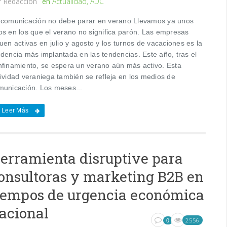
r
Redacción
en
Actualidad
,
ADC
 comunicación no debe parar en verano Llevamos ya unos
os en los que el verano no significa parón. Las empresas
uen activas en julio y agosto y los turnos de vacaciones es la
ndencia más implantada en las tendencias. Este año, tras el
nfinamiento, se espera un verano aún más activo. Esta
tividad veraniega también se refleja en los medios de
municación. Los meses...
Leer Más
erramienta disruptive para
onsultoras y marketing B2B en
iempos de urgencia económica
acional
2556
0