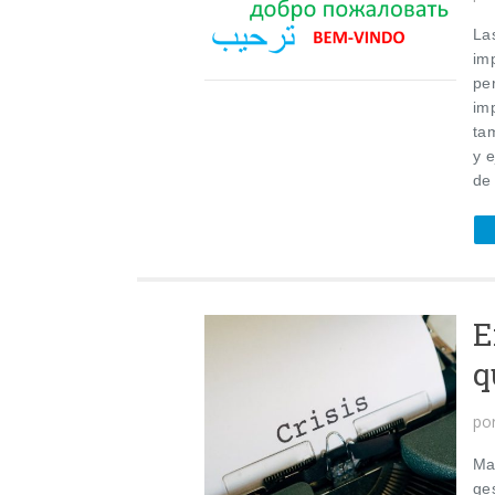
La
im
pe
im
ta
y 
de
E
q
po
Ma
ge