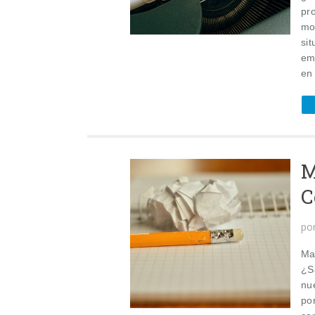
pr
mo
sit
em
en 
M
C
po
Ma
¿S
nu
po