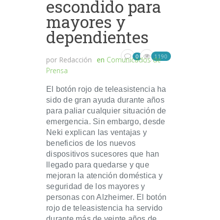
escondido para
mayores y
dependientes
1190
0
por
Redacción
en
Comunicados de
Prensa
El botón rojo de teleasistencia ha
sido de gran ayuda durante años
para paliar cualquier situación de
emergencia. Sin embargo, desde
Neki explican las ventajas y
beneficios de los nuevos
dispositivos sucesores que han
llegado para quedarse y que
mejoran la atención doméstica y
seguridad de los mayores y
personas con Alzheimer. El botón
rojo de teleasistencia ha servido
durante más de veinte años de...