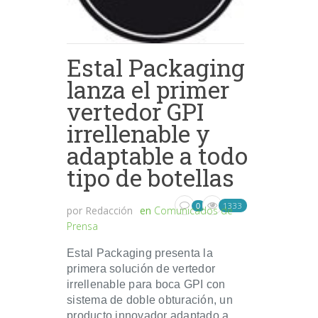
Estal Packaging
lanza el primer
vertedor GPI
irrellenable y
adaptable a todo
tipo de botellas
1333
0
por
Redacción
en
Comunicados de
Prensa
Estal Packaging presenta la
primera solución de vertedor
irrellenable para boca GPI con
sistema de doble obturación, un
producto innovador adaptado a