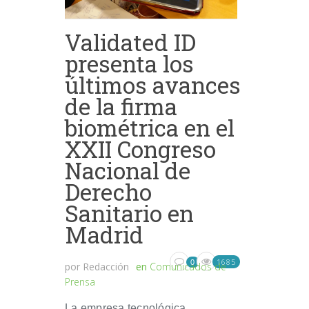
Validated ID
presenta los
últimos avances
de la firma
biométrica en el
XXII Congreso
Nacional de
Derecho
Sanitario en
Madrid
1685
0
por
Redacción
en
Comunicados de
Prensa
La empresa tecnológica