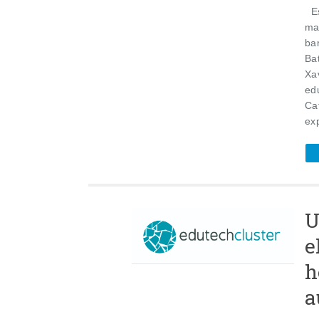
Es
ma
ba
Bat
Xa
ed
Ca
exp
U
e
h
a