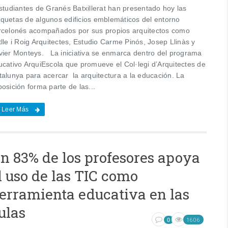
tudiantes de Granés Batxillerat han presentado hoy las
quetas de algunos edificios emblemáticos del entorno
rcelonés acompañados por sus propios arquitectos como
lle i Roig Arquitectes, Estudio Carme Pinós, Josep Llinàs y
vier Monteys. La iniciativa se enmarca dentro del programa
ucativo ArquiEscola que promueve el Col·legi d’Arquitectes de
talunya para acercar la arquitectura a la educación. La
osición forma parte de las...
Leer Más
n 83% de los profesores apoya
l uso de las TIC como
erramienta educativa en las
ulas
1606
0