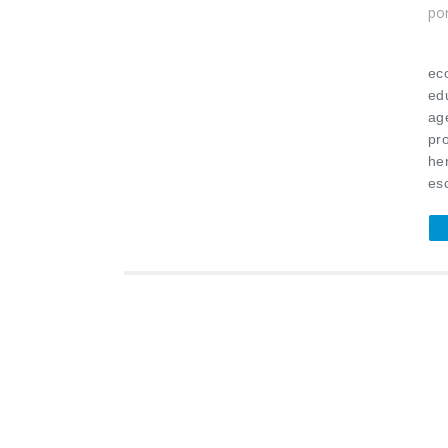
po
Se
ec
ed
ag
pr
he
esc