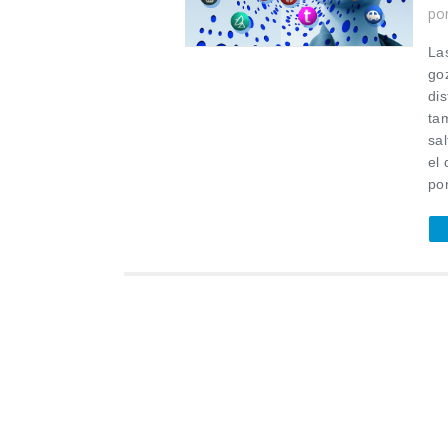
po
La
go
dis
ta
sa
el
por