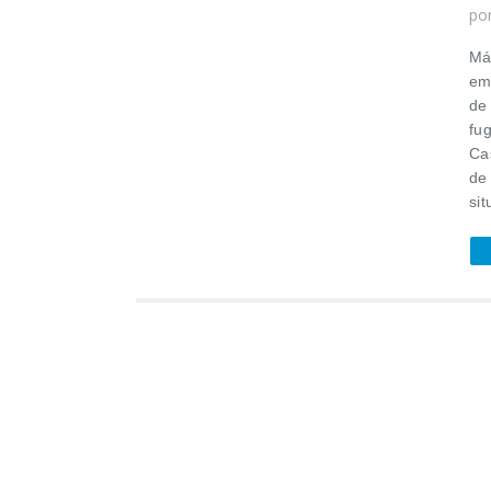
po
Má
em
de
fug
Ca
de 
sit